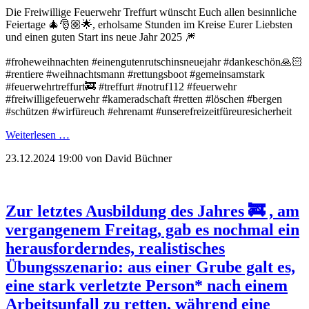
Die Freiwillige Feuerwehr Treffurt wünscht Euch allen besinnliche
Feiertage 🎄🎅🏼🌟, erholsame Stunden im Kreise Eurer Liebsten
und einen guten Start ins neue Jahr 2025 🎆
#froheweihnachten #einengutenrutschinsneuejahr #dankeschön🙏🏻
#rentiere #weihnachtsmann #rettungsboot #gemeinsamstark
#feuerwehrtreffurt🚒 #treffurt #notruf112 #feuerwehr
#freiwilligefeuerwehr #kameradschaft #retten #löschen #bergen
#schützen #wirfüreuch #ehrenamt #unserefreizeitfüreuresicherheit
Weiterlesen …
23.12.2024 19:00
von David Büchner
Zur letztes Ausbildung des Jahres 🚒 , am
vergangenem Freitag, gab es nochmal ein
herausforderndes, realistisches
Übungsszenario: aus einer Grube galt es,
eine stark verletzte Person* nach einem
Arbeitsunfall zu retten, während eine