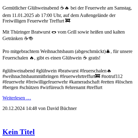
Gemütlicher Glühweinabend ☕️🔥 bei der Feuerwehr am Samstag,
dem 11.01.2025 ab 17:00 Uhr, auf dem Außengelände der
Freiwilligen Feuerwehr Treffurt 🚒
Mit Thüringer Bratwurst 🌭 vom Grill sowie heißen und kalten
Getränken ☕️🍻
Pro mitgebrachtem Weihnachtsbaum (abgeschmückt)🎄, für unsere
Feuerschalen 🔥, gibt es einen Glühwein ☕️ gratis!
#glühweinabend #glühwein #bratwurst #feuerschalen🔥
#weihnachtsbaummitbringen #feuerwehrtreffurt🚒 #notruf112
#feuerwehr #freiwilligefeuerwehr #kameradschaft #retten #löschen
#bergen #schützen #wirfüreuch #ehrenamt #treffurt
Weiterlesen …
20.12.2024 14:48
von David Büchner
Kein Titel