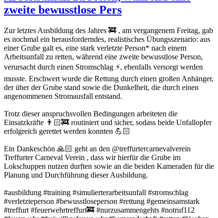
zweite bewusstlose Pers
Zur letztes Ausbildung des Jahres 🚒 , am vergangenem Freitag, gab
es nochmal ein herausforderndes, realistisches Übungsszenario: aus
einer Grube galt es, eine stark verletzte Person* nach einem
Arbeitsunfall zu retten, während eine zweite bewusstlose Person,
verursacht durch einen Stromschlag ⚡️, ebenfalls versorgt werden
musste. Erschwert wurde die Rettung durch einen großen Anhänger,
der über der Grube stand sowie die Dunkelheit, die durch einen
angenommenen Stromausfall entstand.
Trotz dieser anspruchsvollen Bedingungen arbeiteten die
Einsatzkräfte 👨🏻‍🚒 routiniert und sicher, sodass beide Unfallopfer
erfolgreich gerettet werden konnten 💪🏻
Ein Dankeschön 🙏🏻 geht an den @treffurtercarnevalverein
Treffurter Carneval Verein , dass wir hierfür die Grube im
Lokschuppen nutzen durften sowie an die beiden Kameraden für die
Planung und Durchführung dieser Ausbildung.
#ausbildung #training #simulierterarbeitsunfall #stromschlag
#verletzteperson #bewusstloseperson #rettung #gemeinsamstark
#treffurt #feuerwehrtreffurt🚒 #nurzusammengehts #notruf112