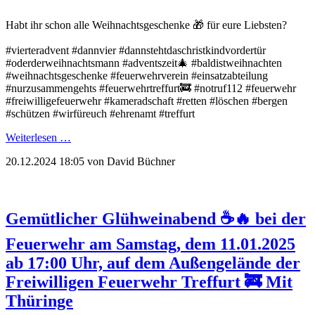
Habt ihr schon alle Weihnachtsgeschenke 🎁 für eure Liebsten?
#vierteradvent #dannvier #dannstehtdaschristkindvordertür
#oderderweihnachtsmann #adventszeit🎄 #baldistweihnachten
#weihnachtsgeschenke #feuerwehrverein #einsatzabteilung
#nurzusammengehts #feuerwehrtreffurt🚒 #notruf112 #feuerwehr
#freiwilligefeuerwehr #kameradschaft #retten #löschen #bergen
#schützen #wirfüreuch #ehrenamt #treffurt
Weiterlesen …
20.12.2024 18:05
von David Büchner
Gemütlicher Glühweinabend ☕️🔥 bei der
Feuerwehr am Samstag, dem 11.01.2025
ab 17:00 Uhr, auf dem Außengelände der
Freiwilligen Feuerwehr Treffurt 🚒 Mit
Thüringe