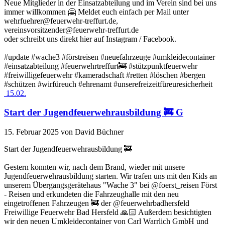
Neue Mitglieder in der Einsatzabteilung und im Verein sind bei uns
immer willkommen 🤗 Meldet euch einfach per Mail unter
wehrfuehrer@feuerwehr-treffurt.de,
vereinsvorsitzender@feuerwehr-treffurt.de
oder schreibt uns direkt hier auf Instagram / Facebook.
#update #wache3 #förstreisen #neuefahrzeuge #umkleidecontainer
#einsatzabteilung #feuerwehrtreffurt🚒 #stützpunktfeuerwehr
#freiwilligefeuerwehr #kameradschaft #retten #löschen #bergen
#schützen #wirfüreuch #ehrenamt #unserefreizeitfüreuresicherheit
15.02.
Start der Jugendfeuerwehrausbildung 🚒 G
15. Februar 2025
von David Büchner
Start der Jugendfeuerwehrausbildung 🚒
Gestern konnten wir, nach dem Brand, wieder mit unsere
Jugendfeuerwehrausbildung starten. Wir trafen uns mit den Kids an
unserem Übergangsgerätehaus "Wache 3" bei @foerst_reisen Först
- Reisen und erkundeten die Fahrzeughalle mit den neu
eingetroffenen Fahrzeugen 🚒 der @feuerwehrbadhersfeld
Freiwillige Feuerwehr Bad Hersfeld 🙏🏻 Außerdem besichtigten
wir den neuen Umkleidecontainer von Carl Warrlich GmbH und