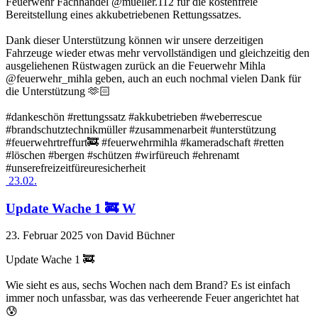
Feuerwehr Fachhandel @mueller.112 für die kostenfreie
Bereitstellung eines akkubetriebenen Rettungssatzes.
Dank dieser Unterstützung können wir unsere derzeitigen
Fahrzeuge wieder etwas mehr vervollständigen und gleichzeitig den
ausgeliehenen Rüstwagen zurück an die Feuerwehr Mihla
@feuerwehr_mihla geben, auch an euch nochmal vielen Dank für
die Unterstützung 🫶🏻
#dankeschön #rettungssatz #akkubetrieben #weberrescue
#brandschutztechnikmüller #zusammenarbeit #unterstützung
#feuerwehrtreffurt🚒 #feuerwehrmihla #kameradschaft #retten
#löschen #bergen #schützen #wirfüreuch #ehrenamt
#unserefreizeitfüreuresicherheit
23.02.
Update Wache 1 🚒 W
23. Februar 2025
von David Büchner
Update Wache 1 🚒
Wie sieht es aus, sechs Wochen nach dem Brand? Es ist einfach
immer noch unfassbar, was das verheerende Feuer angerichtet hat
😰