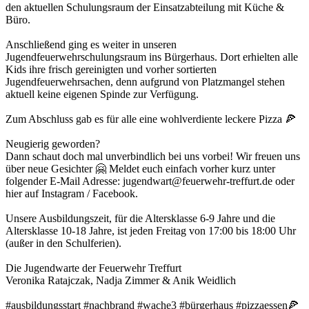
den aktuellen Schulungsraum der Einsatzabteilung mit Küche &
Büro.
Anschließend ging es weiter in unseren
Jugendfeuerwehrschulungsraum ins Bürgerhaus. Dort erhielten alle
Kids ihre frisch gereinigten und vorher sortierten
Jugendfeuerwehrsachen, denn aufgrund von Platzmangel stehen
aktuell keine eigenen Spinde zur Verfügung.
Zum Abschluss gab es für alle eine wohlverdiente leckere Pizza 🍕
Neugierig geworden?
Dann schaut doch mal unverbindlich bei uns vorbei! Wir freuen uns
über neue Gesichter 🤗 Meldet euch einfach vorher kurz unter
folgender E-Mail Adresse: jugendwart@feuerwehr-treffurt.de oder
hier auf Instagram / Facebook.
Unsere Ausbildungszeit, für die Altersklasse 6-9 Jahre und die
Altersklasse 10-18 Jahre, ist jeden Freitag von 17:00 bis 18:00 Uhr
(außer in den Schulferien).
Die Jugendwarte der Feuerwehr Treffurt
Veronika Ratajczak, Nadja Zimmer & Anik Weidlich
#ausbildungsstart #nachbrand #wache3 #bürgerhaus #pizzaessen🍕