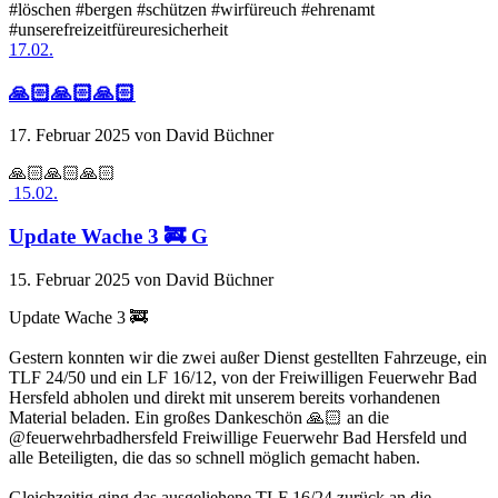
#löschen #bergen #schützen #wirfüreuch #ehrenamt
#unserefreizeitfüreuresicherheit
17.02.
🙏🏻🙏🏻🙏🏻
17. Februar 2025
von David Büchner
🙏🏻🙏🏻🙏🏻
15.02.
Update Wache 3 🚒 G
15. Februar 2025
von David Büchner
Update Wache 3 🚒
Gestern konnten wir die zwei außer Dienst gestellten Fahrzeuge, ein
TLF 24/50 und ein LF 16/12, von der Freiwilligen Feuerwehr Bad
Hersfeld abholen und direkt mit unserem bereits vorhandenen
Material beladen. Ein großes Dankeschön 🙏🏻 an die
@feuerwehrbadhersfeld Freiwillige Feuerwehr Bad Hersfeld und
alle Beteiligten, die das so schnell möglich gemacht haben.
Gleichzeitig ging das ausgeliehene TLF 16/24 zurück an die