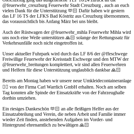
@feuerwehr_creuzburg Feuerwehr Stadt Creuzburg , auch an euch
vielen Dank für die Unterstützung 🫶🏻 Dafür haben wir gestern
das LF 16 TS der LFKS Bad Köstritz aus Creuzburg übernommen,
das voraussichtlich bis Anfang März bei uns bleibt.
Auch der Rüstwagen der @feuerwehr_mihla Feuerwehr Mihla wird
uns noch eine Weile unterstützen 🙏🏻 solange der Rettungssatz für
Verkehrsunfälle noch nicht eingetroffen ist.
Unser aktueller Fuhrpark wird durch das LF 8/6 der @ffeschwege
Freiwillige Feuerwehr der Kreisstadt Eschwege und den MTW der
@feuerwehr_breitungen komplettiert, wir sind allen Feuerwehren
und Helfern für diese Unterstützung unglaublich dankbar 🙏🏻
Bereits am Montag haben wir unsere neue Umkleidecontaineranlage
👍🏻 von der Firma Carl Warrlich GmbH erhalten. Noch am selben
Tag konnten alle Spinde der Einsatzkräfte von der Fahrzeughalle
dorthin umziehen.
Ein riesiges Dankeschön 🫶🏻 an alle fleißigen Helfer aus der
Einsatzabteilung und Verein, die neben Arbeit und Familie immer
wieder Zeit finden, anstehenden Aufgaben im Vorder- und
Hintergrund ehrenamtlich zu bewältigen 🙏🏻