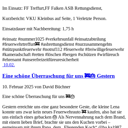
Im Einsatz: FF Treffurt,FF Falken ASB Rettungsdienst,
Kurzbericht: VKU Kleinbus auf Seite, 1 Verletzte Person.
Einsatzdauer mit Nachbereitung: 1,75 h
#einsatz #nummer1025 #verkehrsunfall #einsatzabteilung
#feuerwehrtreffurt🚒 #asbrettungsdienst #nurzusammengehts
#stützpunktfeuerwehr #notruf112 #feuerwehr #freiwilligefeuerwehr
#kameradschaft #retten #löschen #bergen #schützen #wirfüreuch
#ehrenamt #unserefreizeitfüreuresicherheit
10.02.
Eine schöne Überraschung für uns 🚒🎂 Gestern
10. Februar 2025
von David Büchner
Eine schöne Überraschung für uns 🚒🎂
Gestern erreichte uns eine ganz besondere Geste, die kleine Lena
konnte uns zwar kein neues Feuerwehrauto 🚒 kaufen, also hat sie
uns einfach eines gebacken 🎂 Als Nervennahrung nach dem Brand,
mit einem lieben Brief, brachte sie uns den Kuchen vorbei –
gemeinsam mit ihrem Papa, dem „Fliegenden Koch“ @ba.ka1987