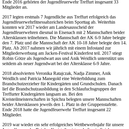
Ende 2016 gehörten der Jugendfeuerwehr Treffurt insgesamt 33
Mitglieder an.
2017 legten erstmals 7 Jugendliche aus Treffurt erfolgreich das
Jugendfeuerwehrfitnessabzeichen beim Sporttag ab. Weiterhin
konnten wir 2017 wieder am Landesausscheid der
Jugendfeuerwehren diesmal in Eisenach mit 2 Mannschaften beider
Altersklassen teilnehmen. Die Mannschaft der AK 6-9 Jahre belegte
den 7. Platz und die Mannschaft der AK 10-18 Jahre belegte den 14.
Platz. Ab 2017 nahmen wir jährlich mit einem Infostand zur
Mitgliederwerbung am Jacken-Festival Kinderfest teil. 2017 stiegt
Robin Götze als Jugendwart aus und Anik Weidlich unterstützt uns
seitdem als neuer Jugendwart bei der Altersklasse 6-9 Jahre.
2018 absolvierten Veronika Ratajczak, Nadja Zimmer, Anik
Weidlich und Patricia Manegold eine Weiterbildung zum
Brandschutzerzieher für Kindergärten und Grundschulen. Danach
lief die Brandschutzausbildung in den Schlaufuchsgruppen der
Treffurter Kindergärten langsam an. Bei den
Kreisteilmeisterschaften in Spichra belegten unsere Mannschaften
beider Altersklassen jeweils den 1. Platz in der Gruppenstafette.
Ende 2018 hatte die Jugendfeuerwehr Treffurt insgesamt 22
Mitglieder.
2019 war wieder ein sehr erfolgreiches Wettbewerbsjahr für unsere