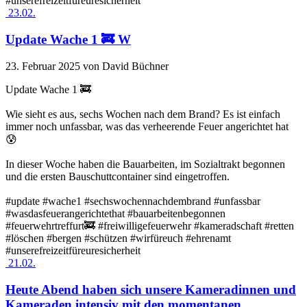
#unserefreizeitfüreuresicherheit
23.02.
Update Wache 1 🚒 W
23. Februar 2025
von David Büchner
Update Wache 1 🚒
Wie sieht es aus, sechs Wochen nach dem Brand? Es ist einfach
immer noch unfassbar, was das verheerende Feuer angerichtet hat
😰
In dieser Woche haben die Bauarbeiten, im Sozialtrakt begonnen
und die ersten Bauschuttcontainer sind eingetroffen.
#update #wache1 #sechswochennachdembrand #unfassbar
#wasdasfeuerangerichtethat #bauarbeitenbegonnen
#feuerwehrtreffurt🚒 #freiwilligefeuerwehr #kameradschaft #retten
#löschen #bergen #schützen #wirfüreuch #ehrenamt
#unserefreizeitfüreuresicherheit
21.02.
Heute Abend haben sich unsere Kameradinnen und
Kameraden intensiv mit den momentanen