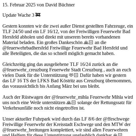
15. Februar 2025
von David Büchner
Update Wache 3 🚒
Gestern konnten wir die zwei außer Dienst gestellten Fahrzeuge, ein
TLF 24/50 und ein LF 16/12, von der Freiwilligen Feuerwehr Bad
Hersfeld abholen und direkt mit unserem bereits vorhandenen
Material beladen. Ein großes Dankeschön 🙏🏻 an die
@feuerwehrbadhersfeld Freiwillige Feuerwehr Bad Hersfeld und
alle Beteiligten, die das so schnell möglich gemacht haben.
Gleichzeitig ging das ausgeliehene TLF 16/24 zurück an die
@feuerwehr_creuzburg Feuerwehr Stadt Creuzburg , auch an euch
vielen Dank für die Unterstützung 🫶🏻 Dafür haben wir gestern
das LF 16 TS der LFKS Bad Köstritz aus Creuzburg übernommen,
das voraussichtlich bis Anfang März bei uns bleibt.
Auch der Rüstwagen der @feuerwehr_mihla Feuerwehr Mihla wird
uns noch eine Weile unterstützen 🙏🏻 solange der Rettungssatz für
Verkehrsunfälle noch nicht eingetroffen ist.
Unser aktueller Fuhrpark wird durch das LF 8/6 der @ffeschwege
Freiwillige Feuerwehr der Kreisstadt Eschwege und den MTW der
@feuerwehr_breitungen komplettiert, wir sind allen Feuerwehren
und Helfern für diese Unterstützung unglaublich dankbar 🙏🏻