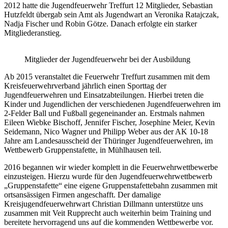
2012 hatte die Jugendfeuerwehr Treffurt 12 Mitglieder, Sebastian
Hutzfeldt übergab sein Amt als Jugendwart an Veronika Ratajczak,
Nadja Fischer und Robin Götze. Danach erfolgte ein starker
Mitgliederanstieg.
Mitglieder der Jugendfeuerwehr bei der Ausbildung
Ab 2015 veranstaltet die Feuerwehr Treffurt zusammen mit dem
Kreisfeuerwehrverband jährlich einen Sporttag der
Jugendfeuerwehren und Einsatzabteilungen. Hierbei treten die
Kinder und Jugendlichen der verschiedenen Jugendfeuerwehren im
2-Felder Ball und Fußball gegeneinander an. Erstmals nahmen
Eileen Wiebke Bischoff, Jennifer Fischer, Josephine Meier, Kevin
Seidemann, Nico Wagner und Philipp Weber aus der AK 10-18
Jahre am Landesausscheid der Thüringer Jugendfeuerwehren, im
Wettbewerb Gruppenstafette, in Mühlhausen teil.
2016 begannen wir wieder komplett in die Feuerwehrwettbewerbe
einzusteigen. Hierzu wurde für den Jugendfeuerwehrwettbewerb
„Gruppenstafette“ eine eigene Gruppenstafettebahn zusammen mit
ortsansässigen Firmen angeschafft. Der damalige
Kreisjugendfeuerwehrwart Christian Dillmann unterstütze uns
zusammen mit Veit Rupprecht auch weiterhin beim Training und
bereitete hervorragend uns auf die kommenden Wettbewerbe vor.