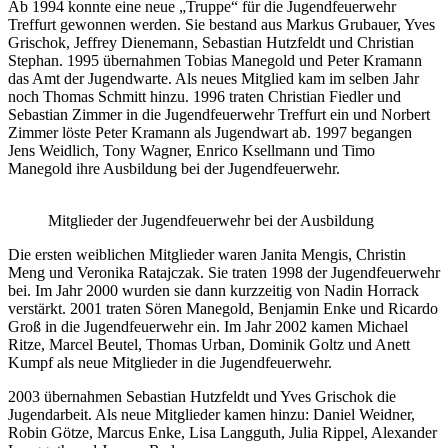
Ab 1994 konnte eine neue „Truppe“ für die Jugendfeuerwehr
Treffurt gewonnen werden. Sie bestand aus Markus Grubauer, Yves
Grischok, Jeffrey Dienemann, Sebastian Hutzfeldt und Christian
Stephan. 1995 übernahmen Tobias Manegold und Peter Kramann
das Amt der Jugendwarte. Als neues Mitglied kam im selben Jahr
noch Thomas Schmitt hinzu. 1996 traten Christian Fiedler und
Sebastian Zimmer in die Jugendfeuerwehr Treffurt ein und Norbert
Zimmer löste Peter Kramann als Jugendwart ab. 1997 begangen
Jens Weidlich, Tony Wagner, Enrico Ksellmann und Timo
Manegold ihre Ausbildung bei der Jugendfeuerwehr.
Mitglieder der Jugendfeuerwehr bei der Ausbildung
Die ersten weiblichen Mitglieder waren Janita Mengis, Christin
Meng und Veronika Ratajczak. Sie traten 1998 der Jugendfeuerwehr
bei. Im Jahr 2000 wurden sie dann kurzzeitig von Nadin Horrack
verstärkt. 2001 traten Sören Manegold, Benjamin Enke und Ricardo
Groß in die Jugendfeuerwehr ein. Im Jahr 2002 kamen Michael
Ritze, Marcel Beutel, Thomas Urban, Dominik Goltz und Anett
Kumpf als neue Mitglieder in die Jugendfeuerwehr.
2003 übernahmen Sebastian Hutzfeldt und Yves Grischok die
Jugendarbeit. Als neue Mitglieder kamen hinzu: Daniel Weidner,
Robin Götze, Marcus Enke, Lisa Langguth, Julia Rippel, Alexander