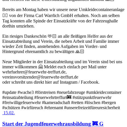
Bereits am Montag haben wir unsere neue Umkleidecontaineranlage
👍🏻 von der Firma Carl Warrlich GmbH erhalten. Noch am selben
Tag konnten alle Spinde der Einsatzkräfte von der Fahrzeughalle
dorthin umziehen.
Ein riesiges Dankeschön 🫶🏻 an alle fleißigen Helfer aus der
Einsatzabteilung und Verein, die neben Arbeit und Familie immer
wieder Zeit finden, anstehenden Aufgaben im Vorder- und
Hintergrund ehrenamtlich zu bewältigen 🙏🏻
Neue Mitglieder in der Einsatzabteilung und im Verein sind bei uns
immer willkommen 🤗 Meldet euch einfach per Mail unter
wehrfuehrer@feuerwehr-treffurt.de,
vereinsvorsitzender@feuerwehr-treffurt.de
oder schreibt uns direkt hier auf Instagram / Facebook.
#update #wache3 #förstreisen #neuefahrzeuge #umkleidecontainer
#einsatzabteilung #feuerwehrtreffurt🚒 #stützpunktfeuerwehr
#freiwilligefeuerwehr #kameradschaft #retten #löschen #bergen
#schützen #wirfüreuch #ehrenamt #unserefreizeitfüreuresicherheit
15.02.
Start der Jugendfeuerwehrausbildung 🚒 G