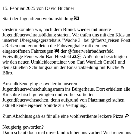
15. Februar 2025
von David Büchner
Start der Jugendfeuerwehrausbildung 🚒
Gestern konnten wir, nach dem Brand, wieder mit unsere
Jugendfeuerwehrausbildung starten. Wir trafen uns mit den Kids an
unserem Übergangsgerätehaus "Wache 3" bei @foerst_reisen Först
- Reisen und erkundeten die Fahrzeughalle mit den neu
eingetroffenen Fahrzeugen 🚒 der @feuerwehrbadhersfeld
Freiwillige Feuerwehr Bad Hersfeld 🙏🏻 Außerdem besichtigten
wir den neuen Umkleidecontainer von Carl Warrlich GmbH und
den aktuellen Schulungsraum der Einsatzabteilung mit Küche &
Büro.
Anschließend ging es weiter in unseren
Jugendfeuerwehrschulungsraum ins Bürgerhaus. Dort erhielten alle
Kids ihre frisch gereinigten und vorher sortierten
Jugendfeuerwehrsachen, denn aufgrund von Platzmangel stehen
aktuell keine eigenen Spinde zur Verfügung.
Zum Abschluss gab es für alle eine wohlverdiente leckere Pizza 🍕
Neugierig geworden?
Dann schaut doch mal unverbindlich bei uns vorbei! Wir freuen uns