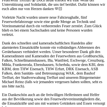
Feuerwehr Treffurt 😰 Doch heute erleben wir eine Welle der
Unterstützung und Solidarität, die uns tief berührt. Dafür können wir
euch allen nur von Herzen danken 🫶🏻
Vorletzte Nacht wurden unsere neue Fahrzeughalle, fünf
Feuerwehrfahrzeuge sowie eine große Menge an Technik und
Vereinsmaterial durch ein verheerendes Feuer zerstört. Zum Glück
blieb es bei einem Sachschaden und keine Personen wurden
verletzt.
Dank des schnellen und kameradschaftlichen Handelns aller
alarmierten Einsatzkräfte konnte ein vollständiges Abbrennen des
Gerätehauses verhindert werden. Unser besonderer Dank gilt den
Kameradinnen und Kameraden der Feuerwehren aus Großburschla,
Falken, Schnellmannshausen, Ifta, Wanfried, Eschwege, Creuzburg,
Mihla, Frankenroda, Ebenshausen, Scherbda, sowie dem KBI, dem
KBM, dem THW Eisenach, THW Erfurt, DRK Eisenach, ASB
Falken, dem Sanitäts- und Betreuungszug WAK, dem Bauhof
Treffurt, der Stadtverwaltung Treffurt und unserem Bürgermeister
Michael Reinz (falls wir jemanden vergessen haben sollten, seht es
uns bitte nach).
Ein Dankeschön auch an die freiwilligen Helferinnen und Helfer
aus der Bevölkerung sowie den Feuerwehrvereinsmitgliedern die,
die Einsatzkräfte und uns mit warmen Getränken und Essen versorgt