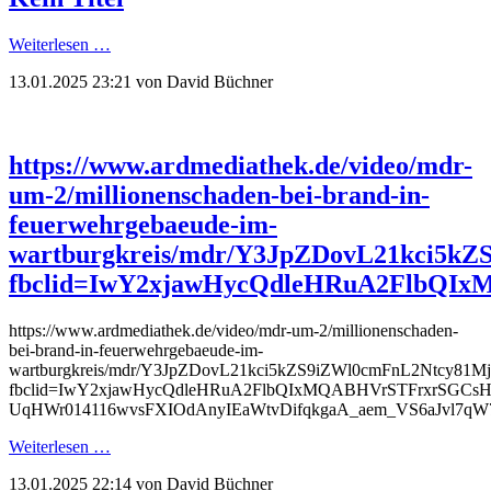
Weiterlesen …
13.01.2025 23:21
von David Büchner
https://www.ardmediathek.de/video/mdr-
um-2/millionenschaden-bei-brand-in-
feuerwehrgebaeude-im-
wartburgkreis/mdr/Y3JpZDovL21kc
fbclid=IwY2xjawHycQdleHRuA2FlbQ
https://www.ardmediathek.de/video/mdr-um-2/millionenschaden-
bei-brand-in-feuerwehrgebaeude-im-
wartburgkreis/mdr/Y3JpZDovL21kci5kZS9iZWl0cmFnL2Nt
fbclid=IwY2xjawHycQdleHRuA2FlbQIxMQABHVrSTFrxrSGC
UqHWr014116wvsFXIOdAnyIEaWtvDifqkgaA_aem_VS6aJvl7q
Weiterlesen …
13.01.2025 22:14
von David Büchner