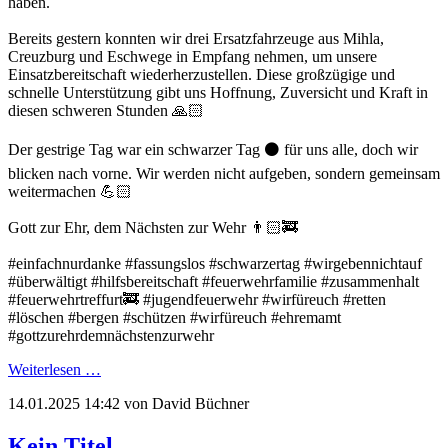
haben.
Bereits gestern konnten wir drei Ersatzfahrzeuge aus Mihla,
Creuzburg und Eschwege in Empfang nehmen, um unsere
Einsatzbereitschaft wiederherzustellen. Diese großzügige und
schnelle Unterstützung gibt uns Hoffnung, Zuversicht und Kraft in
diesen schweren Stunden 🙏🏻
Der gestrige Tag war ein schwarzer Tag ⚫️ für uns alle, doch wir
blicken nach vorne. Wir werden nicht aufgeben, sondern gemeinsam
weitermachen 💪🏻
Gott zur Ehr, dem Nächsten zur Wehr 👨🏻‍🚒
#einfachnurdanke #fassungslos #schwarzertag #wirgebennichtauf
#überwältigt #hilfsbereitschaft #feuerwehrfamilie #zusammenhalt
#feuerwehrtreffurt🚒 #jugendfeuerwehr #wirfüreuch #retten
#löschen #bergen #schützen #wirfüreuch #ehremamt
#gottzurehrdemnächstenzurwehr
Weiterlesen …
14.01.2025 14:42
von David Büchner
Kein Titel