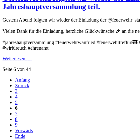
Jahreshauptversammlung teil.
Gestern Abend folgten wir wieder der Einladung der @feuerwehr_sta
Vielen Dank für die Einladung, herzliche Glückwünsche 🎉 an die n
#jahreshauptversammlung #feuerwehrwanfried #feuerwehrtreffurt🚒 
#wirfüreuch #ehrenamt
Weiterlesen …
Seite 6 von 44
Anfang
Zurück
3
4
5
6
7
8
9
Vorwärts
Ende