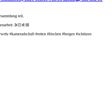
rsammlung teil.
enarbeit 🫱🏻‍🫲🏼
wehr #kameradschaft #retten #löschen #bergen #schützen