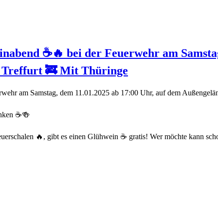
inabend ☕️🔥 bei der Feuerwehr am Samstag
Treffurt 🚒 Mit Thüringe
rwehr am Samstag, dem 11.01.2025 ab 17:00 Uhr, auf dem Außengeländ
änken ☕️🍻
erschalen 🔥, gibt es einen Glühwein ☕️ gratis! Wer möchte kann scho