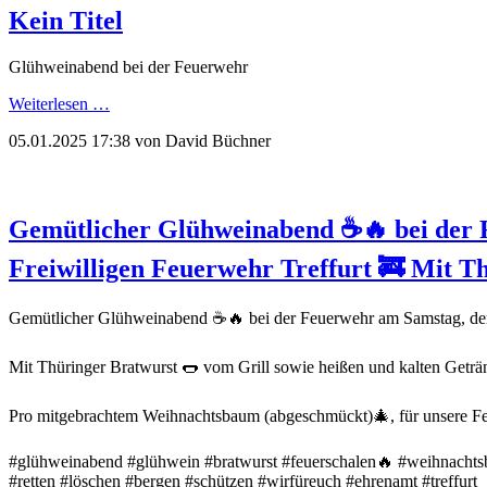
Kein Titel
Glühweinabend bei der Feuerwehr
Weiterlesen …
05.01.2025 17:38
von David Büchner
Gemütlicher Glühweinabend ☕️🔥 bei der 
Freiwilligen Feuerwehr Treffurt 🚒 Mit T
Gemütlicher Glühweinabend ☕️🔥 bei der Feuerwehr am Samstag, dem
Mit Thüringer Bratwurst 🌭 vom Grill sowie heißen und kalten Getr
Pro mitgebrachtem Weihnachtsbaum (abgeschmückt)🎄, für unsere Feue
#glühweinabend #glühwein #bratwurst #feuerschalen🔥 #weihnachtsb
#retten #löschen #bergen #schützen #wirfüreuch #ehrenamt #treffurt